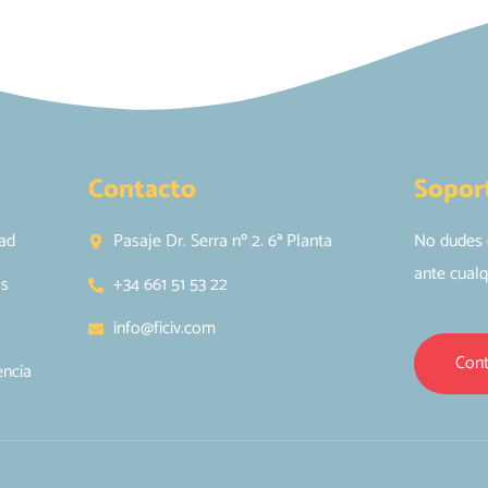
Contacto
Sopor
dad
Pasaje Dr. Serra nº 2. 6ª Planta
No dudes 
ante cualq
os
+34 661 51 53 22
info@ficiv.com
Cont
encia