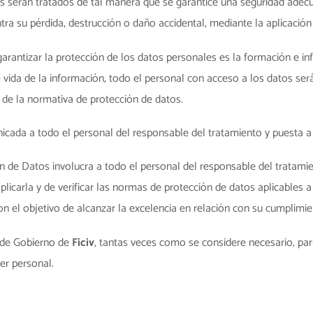
 serán tratados de tal manera que se garantice una seguridad adecua
ontra su pérdida, destrucción o daño accidental, mediante la aplicació
arantizar la protección de los datos personales es la formación e in
de vida de la información, todo el personal con acceso a los datos 
 de la normativa de protección de datos.
cada a todo el personal del responsable del tratamiento y puesta a d
ón de Datos involucra a todo el personal del responsable del tratami
arla y de verificar las normas de protección de datos aplicables a su
 el objetivo de alcanzar la excelencia en relación con su cumplimie
o de Gobierno de
Ficiv
, tantas veces como se considere necesario, pa
er personal.